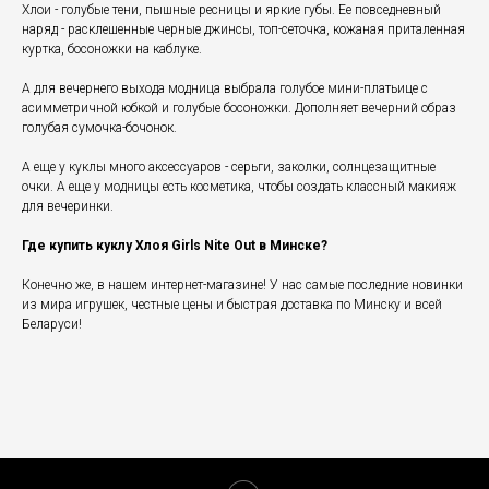
Хлои - голубые тени, пышные ресницы и яркие губы. Ее повседневный
наряд - расклешенные черные джинсы, топ-сеточка, кожаная приталенная
куртка, босоножки на каблуке.
А для вечернего выхода модница выбрала голубое мини-платьице с
асимметричной юбкой и голубые босоножки. Дополняет вечерний образ
голубая сумочка-бочонок.
А еще у куклы много аксессуаров - серьги, заколки, солнцезащитные
очки. А еще у модницы есть косметика, чтобы создать классный макияж
для вечеринки.
Где купить куклу Хлоя Girls Nite Out в Минске?
Конечно же, в нашем интернет-магазине! У нас самые последние новинки
из мира игрушек, честные цены и быстрая доставка по Минску и всей
Беларуси!