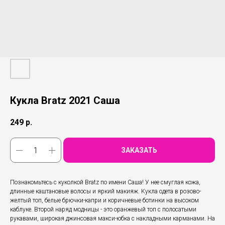
Кукла Bratz 2021 Саша
249
р.
ЗАКАЗАТЬ
Познакомьтесь с куколкой Bratz по имени Саша! У нее смуглая кожа,
длинные каштановые волосы и яркий макияж. Кукла одета в розово-
желтый топ, белые брючки-капри и коричневые ботинки на высоком
каблуке. Второй наряд модницы - это оранжевый топ с полосатыми
рукавами, широкая джинсовая макси-юбка с накладными карманами. На