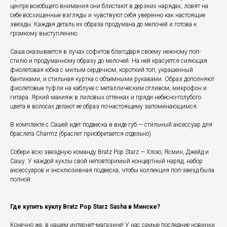
центре всеобщего внимания они блистают в дерзких нарядах, ловят на
себе восхищенные взгляды и чувствуют себя уверенно как настоящие
звезды. Каждая деталь их образа продумана до мелочей и готова к
громкому выступлению.
Саша оказывается в лучах софитов благодаря своему нежному поп-
стилю и продуманному образу до мелочей. На ней красуется сияющая
фиолетовая юбка с милым сердечком, короткий топ, украшенный
бантиками, и стильная куртка с объемными рукавами. Образ дополняют
фиолетовые туфли на каблуке с металлическим отливом, микрофон и
гитара. Яркий макияж в лиловых оттенках и пряди небесно-голубого
цвета в волосах делают ее образ по-настоящему запоминающимся.
В комплекте с Сашей идет подвеска в виде губ — стильный аксессуар для
браслета Charmz (браслет приобретается отдельно).
Собери всю звездную команду Bratz Pop Starz — Хлою, Ясмин, Джейд и
Сашу. У каждой куклы свой неповторимый концертный наряд, набор
аксессуаров и эксклюзивная подвеска, чтобы коллекция поп-звезд была
полной.
Где купить куклу Bratz Pop Starz Sasha в Минске?
Конечно же, в нашем интернет-магазине! У нас самые последние новинки