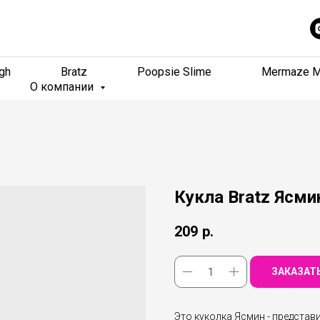
gh
gh
Bratz
Bratz
Poopsie Slime
Poopsie Slime
Mermaze M
Mermaze M
О компании
О компании
Кукла Bratz Ясмин
209
р.
ЗАКАЗАТ
Это куколка Ясмин - представи