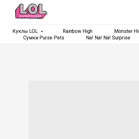
Куклы LOL
Куклы LOL
Rainbow High
Rainbow High
Monster Hi
Monster Hi
Сумки Purse Pets
Сумки Purse Pets
Na! Na! Na! Surprise
Na! Na! Na! Surprise