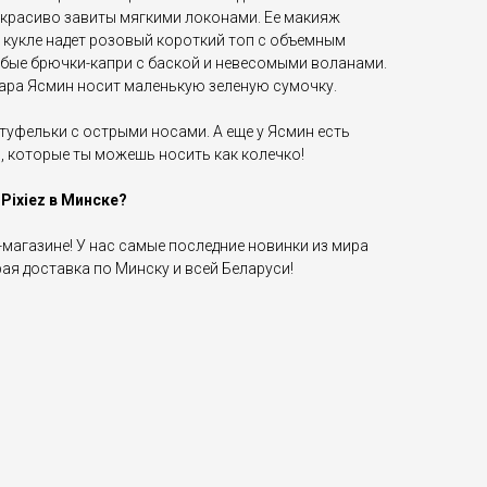
красиво завиты мягкими локонами. Ее макияж
 кукле надет розовый короткий топ с объемным
лубые брючки-капри с баской и невесомыми воланами.
уара Ясмин носит маленькую зеленую сумочку.
 туфельки с острыми носами. А еще у Ясмин есть
 которые ты можешь носить как колечко!
 Pixiez в Минске?
-магазине! У нас самые последние новинки из мира
рая доставка по Минску и всей Беларуси!