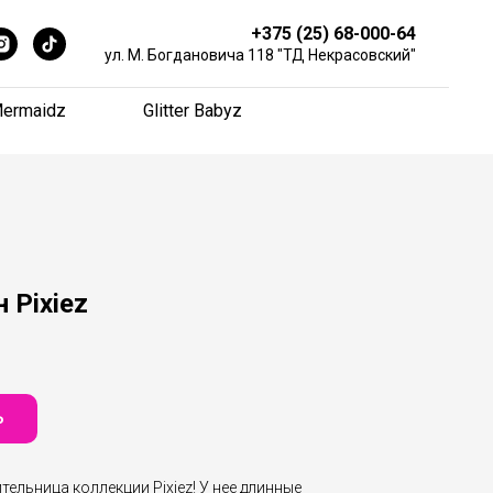
+375 (25) 68-000-64
+375 (25) 68-000-64
ул. М. Богдановича 118 "ТД Некрасовский"
ул. М. Богдановича 118 "ТД Некрасовский"
ermaidz
ermaidz
Glitter Babyz
Glitter Babyz
 Pixiez
Ь
тельница коллекции Pixiez! У нее длинные