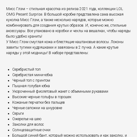
Мисс Глэм – стильная красотка из релиза 2021 года, коллекции LOL
OMG Present Surprise. В большой коробке представлена сама высокая
куколка Мисс Глэм, а также несколько нарядов, которые можно
комбинировать для создания крутых образов. И, конечно же, стильные
аксессуары. Все упаковано в коробки и чехлы на вешалках, чтобы наряды
было удобно хранить!
У Мисс Глэм смуглая кожа и блестящие каштановые волосы. Локоны
завиты тугими кудряшками и завязаны в 2 пучка. А какие крутые
наряды у этой модницы! В наборе представлены:
Серебристый топ
Серебристая мини-юбка
Черный топ с принтом
Пышная голубая юбка
Укороченный фиолетовый жакет с объемными рукавами
Высокие черные гольфы в горошек
Кожаные перчатки без пальцев
Черные сапожки на шнуровке
Серьги
Ожерелье на шею
Заколки для волос
Солнцезащитные очки
Большой синий бант, который можно использовать и как заколку, и