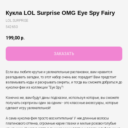
Кукла LOL Surprise OMG Eye Spy Fairy
LOL SURPRISE
542650
199,00
р.
ЗАКАЗАТЬ
Если вы любите крутые и увлекательные распаковки, вам нравится
разгадывать загадки, то этот набор очень вас порадует! Вам предстоит
взламывать коды и раскрывать секреты, и тогда вы сможете добраться до
куколки-феи из коллекции "Eye Spy"!
Конечно же, вам будут даны подсказки, используя которые, вы сможете
получать сюрпризы один за одним - это классные аксессуары, которые
сделают игру увлекательной!
А сама куколка-фея просто восхитительна! У нее длинные волосы
платинового оттенка, огромные карие глазки и милые розово-голубые