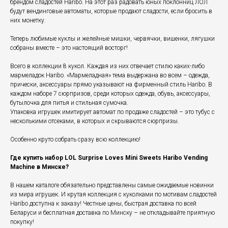
брендом сладостей Haribo. На этот раз радовать юных поклонниц ЛОЛ
будут вендинговые автоматы, которые продают сладости, если бросить в
них монетку.
Теперь любимые куклы и желейные мишки, червячки, вишенки, лягушки
собраны вместе – это настоящий восторг!
Всего в коллекции 8 кукол. Каждая из них отвечает стилю каких-либо
мармеладок Haribo. «Мармеладная» тема выдержана во всем – одежда,
прически, аксессуары прямо указывают на фирменный стиль Haribo. В
каждом наборе 7 сюрпризов, среди которых одежда, обувь, аксессуары,
бутылочка для питья и стильная сумочка.
Упаковка игрушек имитирует автомат по продаже сладостей – это тубус с
несколькими отсеками, в которых и скрываются сюрпризы.
Особенно круто собрать сразу всю коллекцию!
Где купить набор LOL Surprise Loves Mini Sweets Haribo Vending
Machine в Минске?
В нашем каталоге обязательно представлены самые ожидаемые новинки
из мира игрушек. И крутая коллекция с куколками по мотивам сладостей
Haribo доступна к заказу! Честные цены, быстрая доставка по всей
Беларуси и бесплатная доставка по Минску – не откладывайте приятную
покупку!