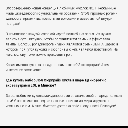
Это совершенно новая концепция любимых куколок ЛОЛ - необычные
малышки-единороги с уникальными образами! Это 8 героинь с рогами
единорога, яркими шелковистыми волосами и лава-лампой внутри
нарядов!
В комплекте с каждой куколкой идут 2 волшебных зелья. Их нужно
залить внутрь игрушки, чтобы получился тот самый эффект лава-
лампы! Волосы, рог единорога и ушки являются съемными. А шарик, в
котором прячутся куколка и сюрпризы к ней, является подставкой. На
него, к слову, тоже можно прикрепить рог.
Какая именно куколка попадется вам в шаре? Это сюрприз! И тем
интереснее распаковка!
Где купить набор Лол Сюрпрайз Кукла в шаре Единороги c
аксессуарами LOL в Минске?
За волшебными куколками-единорогами с лава-лампой в наряде только к
нам! У нас самые последние хитовые новинки из мира игрушек по
честным ценам. А еще - быстрая доставка по Минску и всей Беларуси!