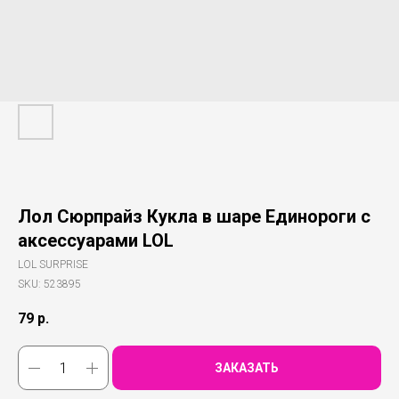
Лол Сюрпрайз Кукла в шаре Единороги c
аксессуарами LOL
LOL SURPRISE
SKU:
523895
79
р.
ЗАКАЗАТЬ