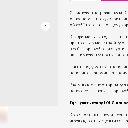
Серия кукол под названием LOL 
очаровательных куколок-прин
образ! Это по-настоящему ко
Каждая малышка одета в пышно
принцессы, у маленькой кукол
в себе сюрприз! Если опустит
цвет, и у куколки появится н
Налить воду можно в половинк
половинка напоминает своим
В комплекте к некоторым кукл
попадется в шарике - сюрприз!
Где купить куклу LOL Surprise
Конечно же, в нашем интернет
игрушек, честные цены и доста