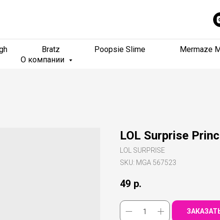
gh
gh
Bratz
Bratz
Poopsie Slime
Poopsie Slime
Mermaze M
Mermaze M
О компании
О компании
LOL Surprise Princ
LOL SURPRISE
SKU:
MGA 567523
49
р.
ЗАКАЗАТ