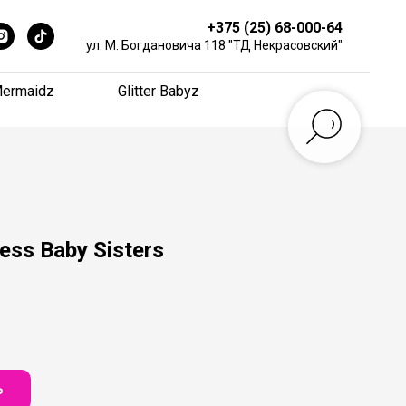
+375 (25) 68-000-64
+375 (25) 68-000-64
ул. М. Богдановича 118 "ТД Некрасовский"
ул. М. Богдановича 118 "ТД Некрасовский"
ermaidz
ermaidz
Glitter Babyz
Glitter Babyz
ess Baby Sisters
Ь