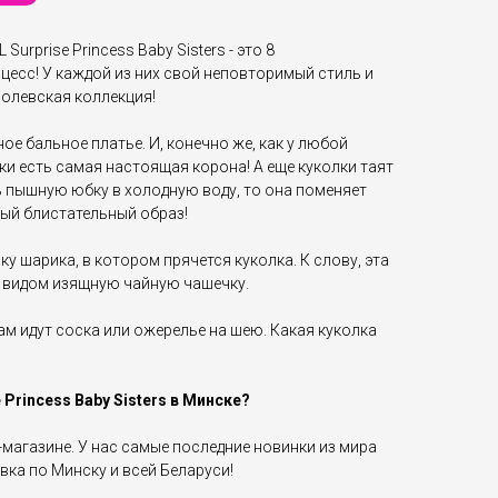
Surprise Princess Baby Sisters - это 8
цесс! У каждой из них свой неповторимый стиль и
ролевская коллекция!
е бальное платье. И, конечно же, как у любой
ки есть самая настоящая корона! А еще куколки таят
ь пышную юбку в холодную воду, то она поменяет
овый блистательный образ!
у шарика, в котором прячется куколка. К слову, эта
 видом изящную чайную чашечку.
ам идут соска или ожерелье на шею. Какая куколка
 Princess Baby Sisters в Минске?
-магазине. У нас самые последние новинки из мира
вка по Минску и всей Беларуси!