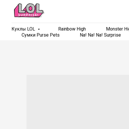
Куклы LOL
Куклы LOL
Rainbow High
Rainbow High
Monster Hi
Monster Hi
Сумки Purse Pets
Сумки Purse Pets
Na! Na! Na! Surprise
Na! Na! Na! Surprise