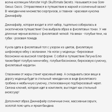
волна коллекции Monster High Skulltimate Secrets. Называется она Gore-
Geous Oasis. Отправляемся в путешествие в жаркий и солнечный оазис!
В чемоданчике множество сюрпризов, а главное - красивая куколка
Джинафайр.
Джинафайр, которая входит в этот набор, тщательно собиралась в
экзотическое путешествие! Она выбрала образ в фиолетовых тонах. У нее
длинные черные волосы с фиолетовой челкой. На веках - голубые тени, на
губах - розовая помада.
Кукла одета в фиолетовый топ с узором из цветов, фиолетовую
шифоновую юбку с воланами. На ногах у модницы - бирюзовые
босоножки на высокой платформе. С собой в путешествие Лагуна Блю
также берет голубую мини-юбку, голубые босоножки, бирюзовую сумочку,
фиолетовый кардиган.
Спасением от жары станет красивый веер. А складывать свои вещи в
дорогу модница будет в стильный чемоданчик в виде фиолетового
гробика и необычную сумочку, стилизованную под бирюзовый череп.
Связка ключей, которая идет в комплекте, выглядит как стильный
аксессуар!
Дополняют образ Джинафайр солнечные очки, массивные серьги,
золотой пояс-цепь и яркая бандана.