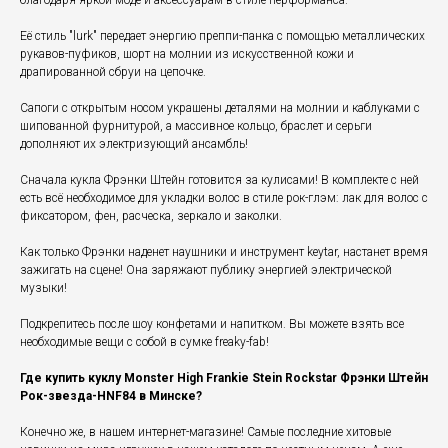
благодаря яркой моде и аксессуарам в стиле перформанса.
Её стиль "lurk" передает энергию преппи-панка с помощью металлических
рукавов-пуфиков, шорт на молнии из искусственной кожи и
драпированной сбруи на цепочке.
Сапоги с открытым носом украшены деталями на молнии и каблуками с
шипованной фурнитурой, а массивное кольцо, браслет и серьги
дополняют их электризующий ансамбль!
Сначала кукла Фрэнки Штейн готовится за кулисами! В комплекте с ней
есть всё необходимое для укладки волос в стиле рок-глэм: лак для волос с
фиксатором, фен, расческа, зеркало и заколки.
Как только Фрэнки наденет наушники и инструмент keytar, настанет время
зажигать на сцене! Она заряжают публику энергией электрической
музыки!
Подкрепитесь после шоу конфетами и напитком. Вы можете взять все
необходимые вещи с собой в сумке freaky-fab!
Где купить куклу Monster High Frankie Stein Rockstar Фрэнки Штейн
Рок-звезда-HNF84 в Минске?
Конечно же, в нашем интернет-магазине! Самые последние хитовые