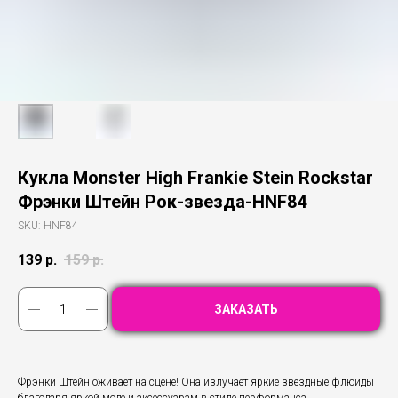
Кукла Monster High Frankie Stein Rockstar
Фрэнки Штейн Рок-звезда-HNF84
SKU:
HNF84
139
р.
159
р.
ЗАКАЗАТЬ
Фрэнки Штейн оживает на сцене! Она излучает яркие звёздные флюиды