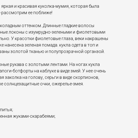
ь яркая и красивая куколка-мумия, которая была
е рассмотрим ее поближе!
околадным оттенком. Длинные гладкие волосы
мные локоны с изумрудно-зелеными и фиолетовыми
льно. У красотки фиолетовые глаза, веки накрашены
е нанесена зеленая помада. кукла одета в топ и
ваны золотой тканью и полупрозрачной органзой.
ные рукава с золотыми лентами. На ногах кукла
поги-ботфорты на каблуке в виде змей. У нее очень
я заколка на голову, серьги в виде скорпионов,
е солнцезащитные очки, ожерелье-змея.
питья;
енная жуками-скарабеями;