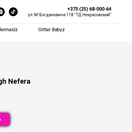
+375 (25) 68-000-64
+375 (25) 68-000-64
ул. М. Богдановича 118 "ТД Некрасовский"
ул. М. Богдановича 118 "ТД Некрасовский"
ermaidz
ermaidz
Glitter Babyz
Glitter Babyz
gh Nefera
Ь