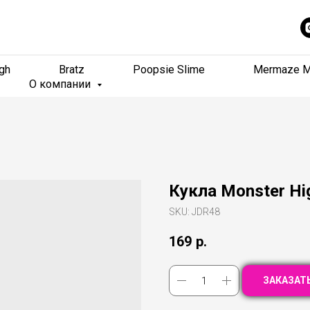
gh
gh
Bratz
Bratz
Poopsie Slime
Poopsie Slime
Mermaze M
Mermaze M
О компании
О компании
Кукла Monster Hi
SKU:
JDR48
169
р.
ЗАКАЗАТ