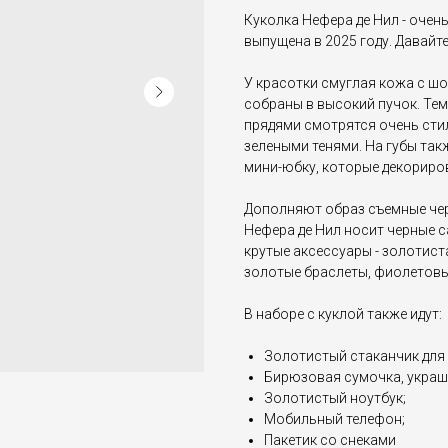
Куколка Нефера де Нил - очен
выпущена в 2025 году. Давайт
У красотки смуглая кожа с ш
собраны в высокий пучок. Те
прядями смотрятся очень сти
зелеными тенями. На губы такж
мини-юбку, которые декориро
Дополняют образ съемные чер
Нефера де Нил носит черные са
крутые аксессуары - золотиста
золотые браслеты, фиолетовы
В наборе с куклой также идут:
Золотистый стаканчик для 
Бирюзовая сумочка, украш
Золотистый ноутбук;
Мобильный телефон;
Пакетик со снеками