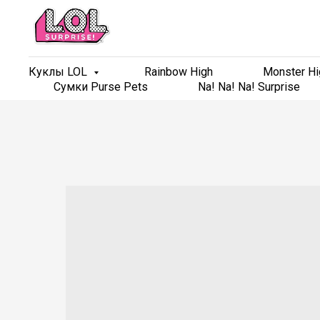
Куклы LOL
Куклы LOL
Rainbow High
Rainbow High
Monster Hi
Monster Hi
Сумки Purse Pets
Сумки Purse Pets
Na! Na! Na! Surprise
Na! Na! Na! Surprise