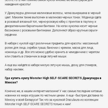
SECRETS! В ней помимо самой куклы множество аксессуаров для
наведения красоты!
У Дракулауры длинные малиновые волосы, челка выкрашена в черный
цвет. Макияж также выполнен в малиново-черных тонах. Модница одета
в розовый вязаный топ, черно-розовую юбку с принтом в паутину и
декоративными бархатными бантами. На ногах куколка носит черные
босоножки с розовыми бантиками. Дополняют образ крупные серьги-
сердечки.
В наборе с куклой идут различные предметы для красоты: массажный
ролик для лица, скребок гуаша, баночки с кремом, маска для лица,
ножницы и др. Все это можно удобно хранить в чемоданчике с черепом
или ставить в стаканчик в виде летучей мыши.
А еще вы найдете в наборе милую летучую мышь, доску для стикеров,
набор наклеек.
Где купить куклу Monster High SELF-SCARE SECRETS Дракулаура в
Минске?
Конечно же, в нашем интернет-магазине! У нас самые последние хитовые
новинки из мира игрушек по честным ценам. А еще - быстрая доставка по
Минску и всей Беларуси! Так что за куколкой Draculaura из коллекции
Monster High SELF-SCARE SECRETS только к нам!