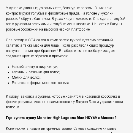
У куколки длинные, до самых пят, белокурые волосы. В них ярко
контрастируют голубые и фиолетовые пряди. На голове у куколки -
розовый обруч с бантиком. В ушах - крупные серьги. Она одета в голубой
топ с рукавами-сеточками и голубые мини-шортики. На ногах у Лагуны
розовые босоножки на высокой черной платформе.
Для похода в СПА-салон в комплекте с куклой идет симпатичный
халатик, а также маска для лица. После расслабляющих процедур
наступает время преображения! В наборе есть все необходимое для
создания крутых образов и причесок:
Наклейки-тату в виде чешуи;
Бусины и резинки для волос;
Мелки для волос;
Расческа в форме морского конька.
К слову, заколки и бусины, которые хранятся в красивой коробочке в
форме ракушки, можно позаимствовать у Лагуны Блю и украсить свои
волосы!
Где купить куклу Monster High Lagoona Blue HKY69 в Минске?
Конечно же, в нашем интернет-магазине! Самые последние хитовые