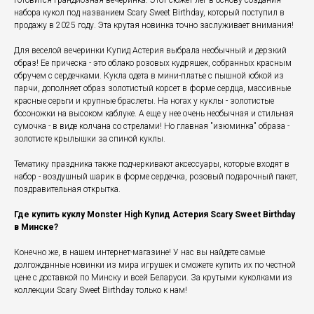
готовится грандиозная вечеринка. Этот сюжет лег в основу создания
набора кукол под названием Scary Sweet Birthday, который поступил в
продажу в 2025 году. Эта крутая новинка точно заслуживает внимания!
Для веселой вечеринки Купид Астерия выбрала необычный и дерзкий
образ! Ее прическа - это облако розовых кудряшек, собранных красным
обручем с сердечками. Кукла одета в мини-платье с пышной юбкой из
парчи, дополняет образ золотистый корсет в форме сердца, массивные
красные серьги и крупные браслеты. На ногах у куклы - золотистые
босоножки на высоком каблуке. А еще у нее очень необычная и стильная
сумочка - в виде колчана со стрелами! Но главная "изюминка" образа -
золотисте крылышки за спиной куклы.
Тематику праздника также подчеркивают аксессуары, которые входят в
набор - воздушный шарик в форме сердечка, розовый подарочный пакет,
поздравительная открытка.
Где купить куклу Monster High Купид Астерия Scary Sweet Birthday
в Минске?
Конечно же, в нашем интернет-магазине! У нас вы найдете самые
долгожданные новинки из мира игрушек и сможете купить их по честной
цене с доставкой по Минску и всей Беларуси. За крутыми куколками из
коллекции Scary Sweet Birthday
только к нам!