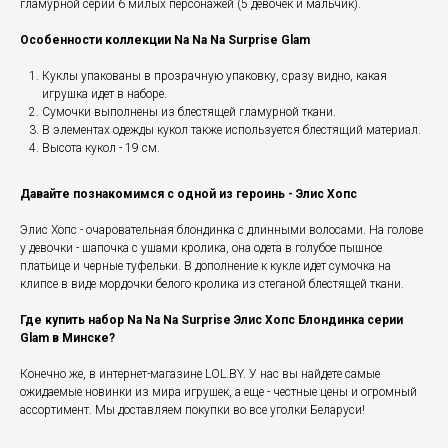
гламурной серии 6 милых персонажей (5 девочек и мальчик).
Особенности коллекции Na Na Na Surprise Glam
Куклы упакованы в прозрачную упаковку, сразу видно, какая
игрушка идет в наборе.
Сумочки выполнены из блестящей гламурной ткани.
В элементах одежды кукол также используется блестящий материал.
Высота кукол - 19 см.
Давайте познакомимся с одной из героинь - Элис Хопс
Элис Хопс - очаровательная блондинка с длинными волосами. На голове
у девочки - шапочка с ушами кролика, она одета в голубое пышное
платьице и черные туфельки. В дополнение к кукле идет сумочка на
клипсе в виде мордочки белого кролика из стеганой блестящей ткани.
Где купить набор Na Na Na Surprise Элис Хопс Блондинка серии
Glam в Минске?
Конечно же, в интернет-магазине LOL.BY. У нас вы найдете самые
ожидаемые новинки из мира игрушек, а еще - честные цены и огромный
ассортимент. Мы доставляем покупки во все уголки Беларуси!