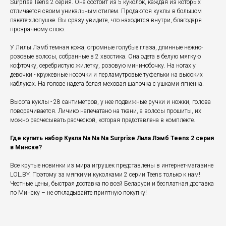
Surprise Teens 2 серия. Она состоит из 5 куколок, каждая из которых
отличается своим уникальным стилем. Продаются куклы в большом
пакете-хлопушке. Вы сразу увидите, что находится внутри, благодаря
прозрачному слою.
У Лилы Лэмб темная кожа, огромные голубые глаза, длинные нежно-
розовые волосы, собранные в 2 хвостика. Она одета в белую мягкую
кофточку, серебристую жилетку, розовую мини-юбочку. На ногах у
девочки - кружевные носочки и перламутровые туфельки на высоких
каблуках. На голове надета белая меховая шапочка с ушками ягненка.
Высота куклы - 28 сантиметров, у нее подвижные ручки и ножки, голова
поворачивается. Личико напечатано на ткани, а волосы прошиты, их
можно расчесывать расческой, которая представлена в комплекте.
Где купить набор Кукла Na Na Na Surprise Лила Лэмб Teens 2 серия
в Минске?
Все крутые новинки из мира игрушек представлены в интернет-магазине
LOL.BY. Поэтому за мягкими куколками 2 серии Teens только к нам!
Честные цены, быстрая доставка по всей Беларуси и бесплатная доставка
по Минску – не откладывайте приятную покупку!