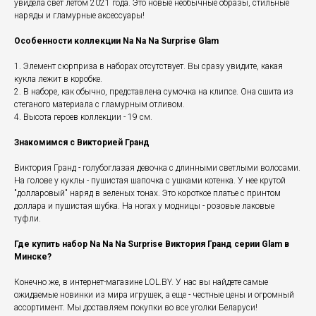
увидела свет летом 2021 года. Это новые необычные образы, стильные
наряды и гламурные аксессуары!
Особенности коллекции Na Na Na Surprise Glam
1. Элемент сюрприза в наборах отсутствует. Вы сразу увидите, какая
кукла лежит в коробке.
2. В наборе, как обычно, представлена сумочка на клипсе. Она сшита из
стеганого материала с гламурным отливом.
4. Высота героев коллекции - 19 см.
Знакомимся с Викторией Гранд
Виктория Гранд - голубоглазая девочка с длинными светлыми волосами.
На голове у куклы - пушистая шапочка с ушками котенка. У нее крутой
"долларовый" наряд в зеленых тонах. Это короткое платье с принтом
доллара и пушистая шубка. На ногах у модницы - розовые лаковые
туфли.
Где купить набор Na Na Na Surprise Виктория Гранд серии Glam в
Минске?
Конечно же, в интернет-магазине LOL.BY. У нас вы найдете самые
ожидаемые новинки из мира игрушек, а еще - честные цены и огромный
ассортимент. Мы доставляем покупки во все уголки Беларуси!