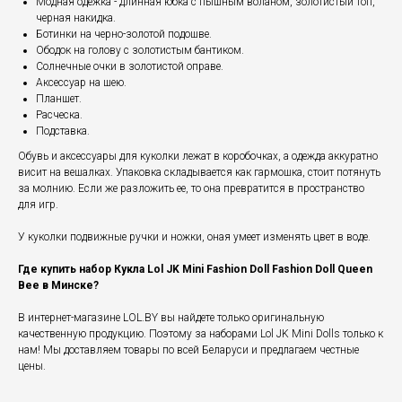
Модная одежка - длинная юбка с пышным воланом, золотистый топ,
черная накидка.
Ботинки на черно-золотой подошве.
Ободок на голову с золотистым бантиком.
Солнечные очки в золотистой оправе.
Аксессуар на шею.
Планшет.
Расческа.
Подставка.
Обувь и аксессуары для куколки лежат в коробочках, а одежда аккуратно
висит на вешалках. Упаковка складывается как гармошка, стоит потянуть
за молнию. Если же разложить ее, то она превратится в пространство
для игр.
У куколки подвижные ручки и ножки, оная умеет изменять цвет в воде.
Где купить набор Кукла Lol JK Mini Fashion Doll Fashion Doll Queen
Bee в Минске?
В интернет-магазине LOL.BY вы найдете только оригинальную
качественную продукцию. Поэтому за наборами Lol JK Mini Dolls только к
нам! Мы доставляем товары по всей Беларуси и предлагаем честные
цены.