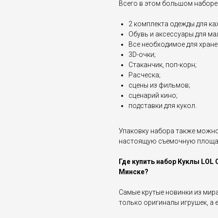
Всего в этом большом наборе
2 комплекта одежды для ка
Обувь и аксессуары для ма
Все необходимое для хране
3D-очки;
Стаканчик, поп-корн;
Расческа;
сцены из фильмов;
сценарий кино;
подставки для кукол.
Упаковку набора также можно 
настоящую съемочную площад
Где купить набор Куклы LOL 
Минске?
Самые крутые новинки из мира 
только оригиналы игрушек, а е