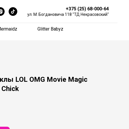
+375 (25) 68-000-64
+375 (25) 68-000-64
ул. М. Богдановича 118 "ТД Некрасовский"
ул. М. Богдановича 118 "ТД Некрасовский"
ermaidz
ermaidz
Glitter Babyz
Glitter Babyz
уклы LOL OMG Movie Magic
 Chick