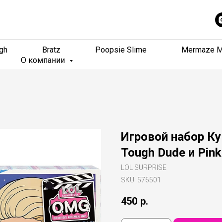
gh
gh
Bratz
Bratz
Poopsie Slime
Poopsie Slime
Mermaze M
Mermaze M
О компании
О компании
Игровой набор К
Tough Dude и Pink
LOL SURPRISE
SKU:
576501
450
р.