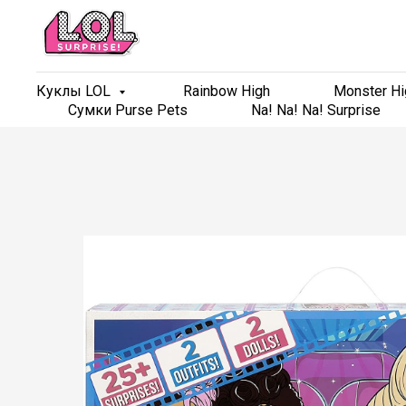
Куклы LOL
Куклы LOL
Rainbow High
Rainbow High
Monster Hi
Monster Hi
Сумки Purse Pets
Сумки Purse Pets
Na! Na! Na! Surprise
Na! Na! Na! Surprise