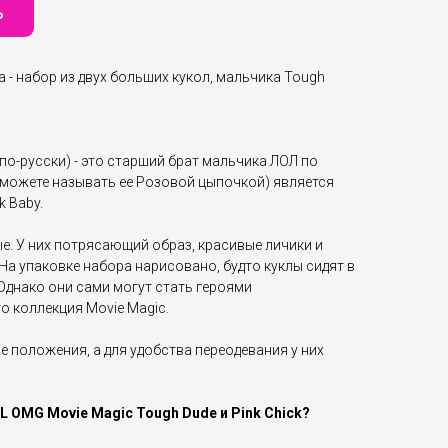
Ь
а - набор из двух больших кукол, мальчика Tough
 по-русски) - это старший брат мальчика ЛОЛ по
k (можете называть ее Розовой цыпочкой) является
 Baby.
е. У них потрясающий образ, красивые личики и
а упаковке набора нарисовано, будто куклы сидят в
Однако они сами могут стать героями
о коллекция Movie Magic.
 положения, а для удобства переодевания у них
L OMG Movie Magic Tough Dude и Pink Chick?