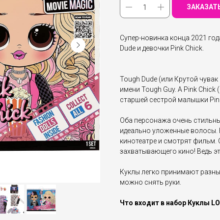
ЗАКАЗАТ
Супер-новинка конца 2021 год
Dude и девочки Pink Chick.
Tough Dude (или Крутой чувак
имени Tough Guy. А Pink Chic
старшей сестрой малышки Pink
Оба персонажа очень стильны
идеально уложенные волосы. Н
кинотеатре и смотрят фильм. 
захватывающего кино! Ведь эт
Куклы легко принимают разные
можно снять руки.
Что входит в набор Куклы LO