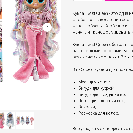
Кукла Twist Queen - это одна 
Особенность коллекции состо
менять образы! Особенно инте
менять и трансформировать и
Кукла Twist Queen обожает э
пят, светлыми волосами! Во-п
разные нежные оттенки. Во-вт
В наборе с куклой идет все н
Мусс для волос;
Бигуди для кудрей;
Бигуди для создания волн;
Петля для плетения кос;
Заколки;
Расческа для волос.
Все укладки можно делать с п