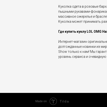
Куколка одета в розовые бар
пышными рукавами-фонариками
массивное ожерелье и браслет
Куколка может принимать разн
Где купить куклу LOL OMG Hai
Интернет-магазин оригинальн
долгожданные новинки из мир
Show только к нам! Мы гаран
уровень сервиса и очевидную 
Tilda
Made on