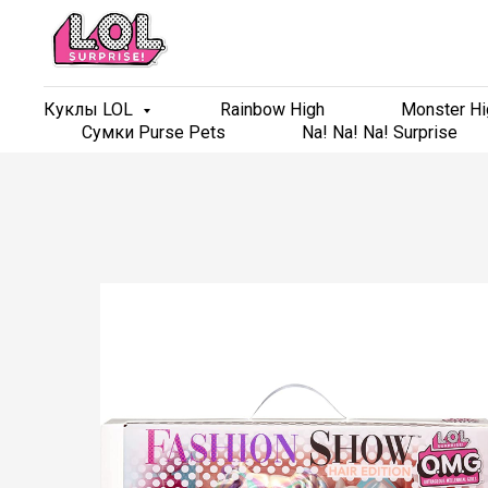
Куклы LOL
Куклы LOL
Rainbow High
Rainbow High
Monster Hi
Monster Hi
Сумки Purse Pets
Сумки Purse Pets
Na! Na! Na! Surprise
Na! Na! Na! Surprise