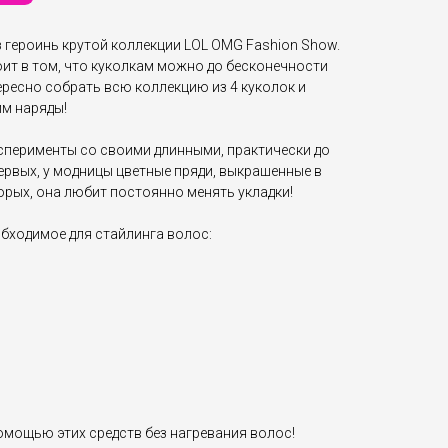
из героинь крутой коллекции LOL OMG Fashion Show.
ит в том, что куколкам можно до бесконечности
ресно собрать всю коллекцию из 4 куколок и
м наряды!
ксперименты со своими длинными, практически до
ервых, у модницы цветные пряди, выкрашенные в
орых, она любит постоянно менять укладки!
еобходимое для стайлинга волос:
омощью этих средств без нагревания волос!