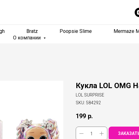
gh
gh
Bratz
Bratz
Poopsie Slime
Poopsie Slime
Mermaze M
Mermaze M
О компании
О компании
Кукла LOL OMG Ha
LOL SURPRISE
SKU:
584292
199
р.
ЗАКАЗАТ