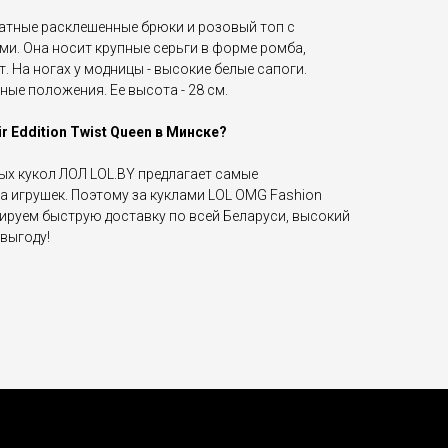
хатные расклешенные брюки и розовый топ с
. Она носит крупные серьги в форме ромба,
. На ногах у модницы - высокие белые сапоги.
ые положения. Ее высота - 28 см.
r Eddition Twist Queen в Минске?
ых кукол ЛОЛ LOL.BY предлагает самые
а игрушек. Поэтому за куклами LOL OMG Fashion
тируем быструю доставку по всей Беларуси, высокий
выгоду!