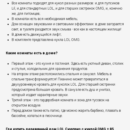
Все комнаты подходят для кукол разных размеров: и для пупсиков
Lil, и для стандартных LOL, и для старших сестренок OMG, и, конечно
же, для питомцев;
В комнатах есть вся необходимая мебель;
Дом оснащен звуковыми и световыми эффектами: в доме загорается
свет, в туалете раздается звук смыва - все как в настоящем жилище!
В доме есть движущийся лифт;
В комплекте представлена кукла LOL OMG.
Какие комнаты есть в доме?
Первый этаж - это кухня и гостиная. Здесь есть уютный диван, столик
и стулья, холодильник для хранения продуктов.
На втором этаже расположились спальня и санузел. Мебель в
спальне трансформируется! Пианино может превратиться в
двухуровневую кровать для куколок LOL. Для старшей сестренки
предусмотрена большая кровать. В санузле есть душ и унитаз,
который издает характерные звуки.
Третий этаж - это гардеробная комната и зона для тусовок на
открытом воздухе.
Перед домом также есть патио, где можно жарить барбекю, плавать в
бассейне, копаться в песочнице.
Где купить деревянный дом LOL Сюрприз с куклой OMG + 85