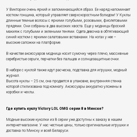
У Виктории очень яркий и запоминающийся образ. Ее наряд напоминает
костюм гонщика, который управляет сверхскоростным болидом! У Куклы
длинные темные волосы с яркими голубыми, розовыми, фиолетовыми
прядями. Они собраны в два высоких хвоста. Еще у модницы броский
макияж с голубыми и зелеными тенями. Одета девочка в обтягивающий
синий костюм с яркими салатовыми вставками. На ногах у нее –
высокие сапожки на платформе.
В качестве аксессуаров модница носит сумочку через плечо, массивные
серебристые серьги, перчатки без пальцев и солнцезащитные очки.
В наборе с куклой также идут расческа, подставка для игрушки, модный
журнал.
Высота куклы – 25 см, она продается в упаковке, внутренняя стенка
которой стилизована под комнату. Аксессуары аккуратно уложены в
коробки и чехлы.
Где купить куклу Victory LOL OMG серии 8 в Минске?
Модные высокие куколки из 8 серии уже доступны к заказу в нашем
интернет-магазине. У нас честные цены, только оригинальные игрушки и
доставка по Минску и всей Беларуси.