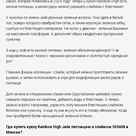
серии, которая появилась в 2024 году! Теперь у кукол Rainbow High есть
милые питомцы, а аксессуары можно украшать слаймом с блестками!
У куколки по имени Jade длинные зеленые волосы. Она одета в белый
топ, поверх которого серебристая сетка, а также короткую зеленую юбку,
сшитую из блестящего материала. На ногах у девочки - зеленые башмаки
на массивной платформе. А дополняет образ квадратная прозрачная
сумочка.
А еще у Jade есть милый питомец- зеленая обезьянка-единорог! У ее
очаровательные глазки с черными ресничками и золотистый нарядный
рог!
Главная фишка коллекции - слайм, который можно приготовить своими
руками, а затем использовать в игре для модификации аксессуаров и
питомца!
Для начала в специальном стаканчике (хрустальном шейкере) нужно
смешать порошки из пакетика, добавить воды и блестяшек. А теперь
можно играть! Например, украсить полученным блестящим слаймом
ботинки или сумочку. А еще лучше всунуть его в голову обезьянке, тогда
она приобретет более насыщенный зеленый оттенок.
Где купить куклу Rainbow High Jade питомцем и слаймом 503408 в
Минске?