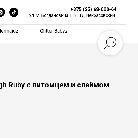
+375 (25) 68-000-64
+375 (25) 68-000-64
ул. М. Богдановича 118 "ТД Некрасовский"
ул. М. Богдановича 118 "ТД Некрасовский"
ermaidz
ermaidz
Glitter Babyz
Glitter Babyz
gh Ruby с питомцем и слаймом