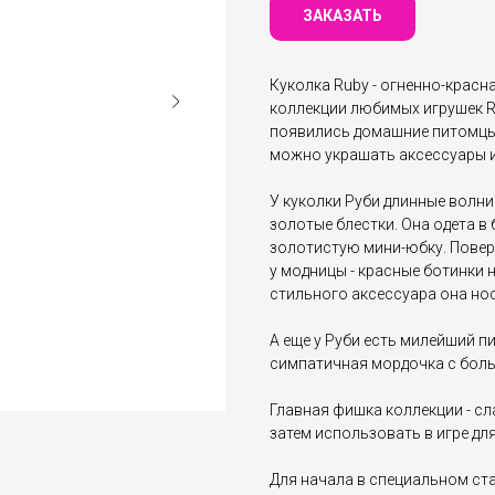
ЗАКАЗАТЬ
Куколка Ruby - огненно-красн
коллекции любимых игрушек Ra
появились домашние питомцы-
можно украшать аксессуары и
У куколки Руби длинные волни
золотые блестки. Она одета в
золотистую мини-юбку. Поверх
у модницы - красные ботинки 
стильного аксессуара она но
А еще у Руби есть милейший п
симпатичная мордочка с боль
Главная фишка коллекции - с
затем использовать в игре дл
Для начала в специальном ст