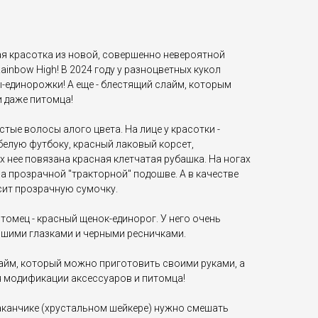
ая красотка из новой, совершенно невероятной
inbow High! В 2024 году у разноцветных кукол
единорожки! А еще - блестящий слайм, которым
 даже питомца!
стые волосы алого цвета. На лице у красотки -
 белую футбоку, красный лаковый корсет,
 нее повязана красная клетчатая рубашка. На ногах
на прозрачной "тракторной" подошве. А в качестве
сит прозрачную сумочку.
итомец - красный щенок-единорог. У него очень
шими глазками и черными ресничками.
лайм, который можно приготовить своими руками, а
я модификации аксессуаров и питомца!
аканчике (хрустальном шейкере) нужно смешать