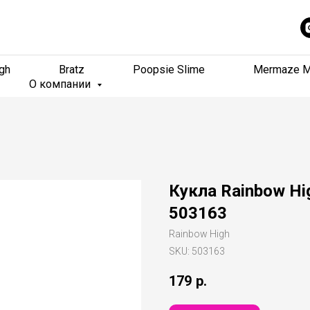
gh
gh
Bratz
Bratz
Poopsie Slime
Poopsie Slime
Mermaze M
Mermaze M
О компании
О компании
Кукла Rainbow Hi
503163
Rainbow High
SKU:
503163
179
р.