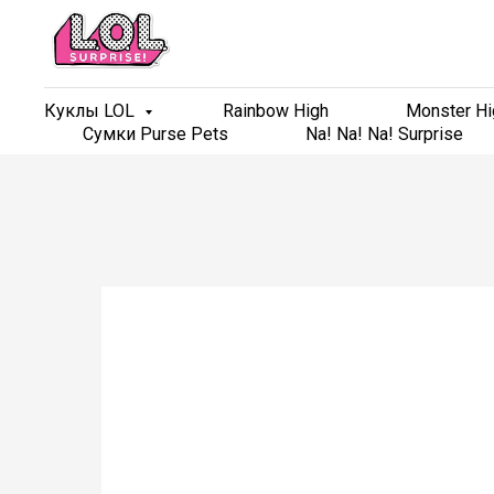
Куклы LOL
Куклы LOL
Rainbow High
Rainbow High
Monster Hi
Monster Hi
Сумки Purse Pets
Сумки Purse Pets
Na! Na! Na! Surprise
Na! Na! Na! Surprise