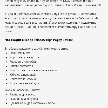
новой радужной коллекции кукол от бренда MGA. Всего коллекция
насчитывает 6 разноцветных кукол. Оттенок Поппи Роуан – оранжевый!
У модницы большие голубые глаза и пушистые ресницы. Золотистые
волосы спускаются ниже пояса и украшены заколками-бабочками. Их
можно расчесывать и заплетать. У всех кукол коллекции подвижные
ручки и ножки. Шарниры позволяют выставлять игрушки в разных
позах.
Что входит в набор Rainbow High Poppy Rowan?
В наборе с куколкой сразу 2 комплекта нарядов:
Оранжевый топ.
Короткая дутая куртка.
Розовая мини-юбка.
Сапоги-ботфорты.
Золотистая толстовка с капюшоном.
Юбка со шнуровкой.
Золотистые носочки.
Босоножки на каблуках.
Также в наборе вы найдете:
Расческу для волос;
Подставку для куклы;
Две вешалки для кофточек и брюк.