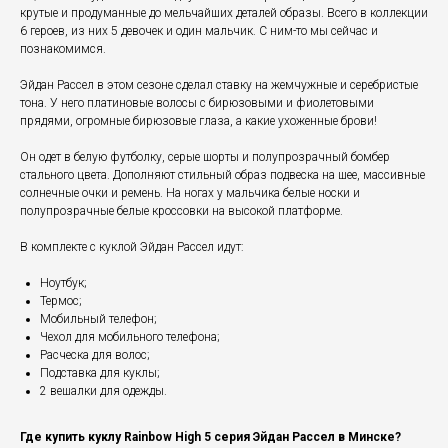
крутые и продуманные до мельчайших деталей образы. Всего в коллекции
6 героев, из них 5 девочек и один мальчик. С ним-то мы сейчас и
познакомимся.
Эйдан Рассел в этом сезоне сделал ставку на жемчужные и серебристые
тона. У него платиновые волосы с бирюзовыми и фиолетовыми
прядями, огромные бирюзовые глаза, а какие ухоженные брови!
Он одет в белую футболку, серые шорты и полупрозрачный бомбер
стального цвета. Дополняют стильный образ подвеска на шее, массивные
солнечные очки и ремень. На ногах у мальчика белые носки и
полупрозрачные белые кроссовки на высокой платформе.
В комплекте с куклой Эйдан Рассел идут:
Ноутбук;
Термос;
Мобильный телефон;
Чехол для мобильного телефона;
Расческа для волос;
Подставка для куклы;
2 вешалки для одежды.
Где купить куклу Rainbow High 5 серия Эйдан Рассел в Минске?