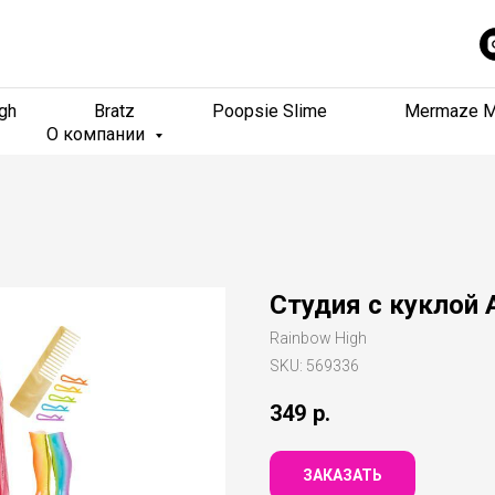
gh
gh
Bratz
Bratz
Poopsie Slime
Poopsie Slime
Mermaze M
Mermaze M
О компании
О компании
Студия с куклой A
Rainbow High
SKU:
569336
349
р.
ЗАКАЗАТЬ