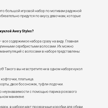
 – это большой игровой набор по мотивам радужной
обязательно придутся по вкусу девочкам, которые
куклой Avery Styles?
– все содержимое набора сразу на виду. Главная
 длинными серебристыми волосами. Их можно
 манипуляций с волосами в наборе представлены:
б! Такого вы не встретите ни в одном наборе кукол
 кофточки, платьица.
форты, двое босоножек, туфли-лодочки.
до неузнаваемости с помощью парика розового
льном манекене.
рядок, в наборе идут прозрачные коробки для обуви,