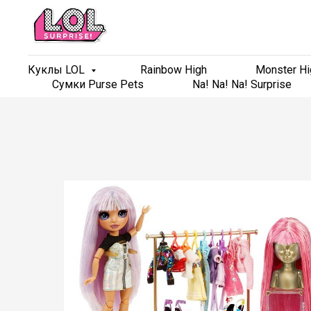
Куклы LOL
Куклы LOL
Rainbow High
Rainbow High
Monster Hi
Monster Hi
Сумки Purse Pets
Сумки Purse Pets
Na! Na! Na! Surprise
Na! Na! Na! Surprise