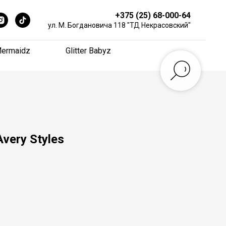
+375 (25) 68-000-64
+375 (25) 68-000-64
ул. М. Богдановича 118 "ТД Некрасовский"
ул. М. Богдановича 118 "ТД Некрасовский"
ermaidz
ermaidz
Glitter Babyz
Glitter Babyz
very Styles