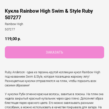
Кукла Rainbow High Swim & Style Ruby
507277
Rainbow High
507277
119,00
р.
ЗАКАЗАТЬ
Ruby Anderson - одна из героинь крутой коллекции кукол Rainbow High
под названием Swim & Style, которая посвящена жаркому лету!
Разноцветные куколки отправляются на пляж, чтобы поразить всех
своими образами!
У куколки Руби огненно-красные волосы, завитые в локоны. На пляж она
надела закрытый красный купальник через одно плечо. Дополняет образ
блестящее парео красного цвета. Его можно завязывать разными
способами, а можно использовать в качестве покрывала для загара. На