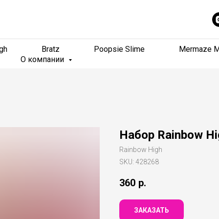
gh
gh
Bratz
Bratz
Poopsie Slime
Poopsie Slime
Mermaze M
Mermaze M
О компании
О компании
Набор Rainbow Hi
Rainbow High
SKU:
428268
360
р.
ЗАКАЗАТЬ