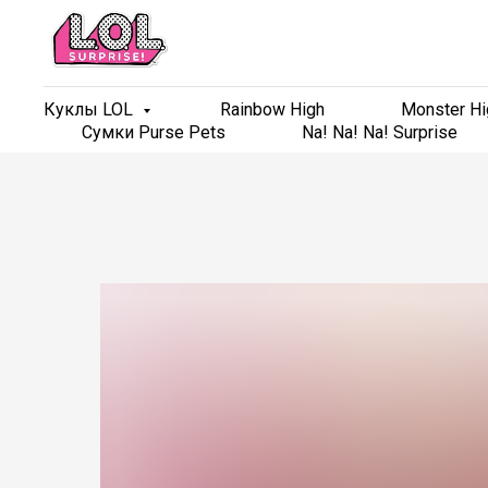
Куклы LOL
Куклы LOL
Rainbow High
Rainbow High
Monster Hi
Monster Hi
Сумки Purse Pets
Сумки Purse Pets
Na! Na! Na! Surprise
Na! Na! Na! Surprise