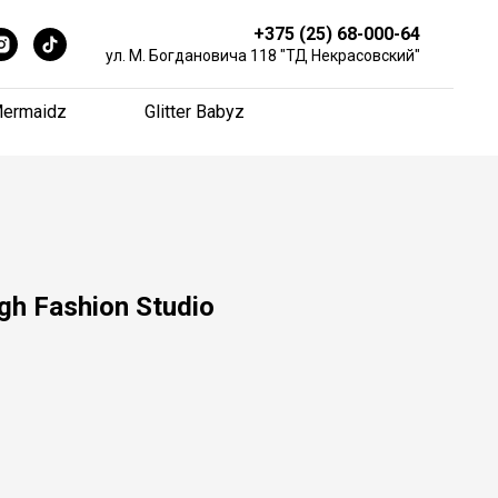
+375 (25) 68-000-64
+375 (25) 68-000-64
ул. М. Богдановича 118 "ТД Некрасовский"
ул. М. Богдановича 118 "ТД Некрасовский"
ermaidz
ermaidz
Glitter Babyz
Glitter Babyz
gh Fashion Studio