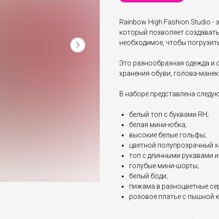
Rainbow High Fashion Studio - 
который позволяет создавать 
необходимое, чтобы погрузит
Это разнообразная одежда и о
хранения обуви, голова-манек
В наборе представлена следу
белый топ с буквами RH;
белая мини-юбка;
высокие белые гольфы;
цветной полупрозрачный х
топ с длинными рукавами и
голубые мини-шорты;
белый боди;
пижама в разноцветные сер
розовое платье с пышной 