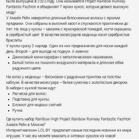
была выпущена в 2023 году. Она называется Project Rainbow Runway
Fantastic Fashion и объединяет 7 ярких кукол, которые делают высокую
моду!
У Амайи Рейн невероятно длинные белоснежные волосы с яркими
прядками. Они собраны в высокий хвост и спускаются практически до
пят. На лице у куклы – макияж с ярко-красной помадой, ногти окрашены
в серебристый цвет. В качестве аксессуаров модница носит серебристые
браслеты.
У куклы сразу 2 наряда. Один из них предназначен для носки каждый
день. Второй – для выхода на подиум. А именно:
Джинсовый мини-сарафан с металлическими нашивками;
Белый топик из пышного воздушного материала и длинная юбка
радужного цвета.
На ногах у модницы – босоножки с радужным принтом на толстом
каблуке. В качестве аксессуара – белая сумочка с золотистым декором.
В наборе с куклой также идут:
Расческа для волос;
Подставка для куклы;
Блокнот для модных скетчей.
Ручка.
Где купить набор Rainbow High Project Rainbow Runway Fantastic Fashion
Амайя Рейн в Минске?
Интернет-магазин LOL.BY предлагает самые последние новинки из мира
игрушек. У нас вы можете заказать и хитовых куколок из новой