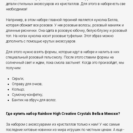
детали стильных аксессуаров из кристаллов. Для этого в наборе есть све
необходимое!
Например, в этом наборе главной героиней является куколка Белла,
которая обожает все розовое. У нее розовые волосы, розовый макияж и
длинные реснички. Она одета в розовую юбочку, белую блузку и розовый
топ. На ногах куколка носит розовые туфельки. Этот образ можно
дополнить с помощью крутых аксессуаров.
Для этого нужно взять формы, которые идут в наборе и налить в них
специальный розовый гель-смолу. После этого ставим формы на
солнечный свет и ждем, пока смола застынет. Когда это произойдет, мы
получим:
Серьги;
Оправу для очков;
Кольцо;
Сумочку-конфетку;
Бантик на обруч для волос.
Где купить набор Rainbow High Creative Crystals Bella в Минске?
За набором с аксессуарами из кристаллов только к нам! У нас самые
последние хитовые новинки из мира игрушек по честным ценам. А еще -