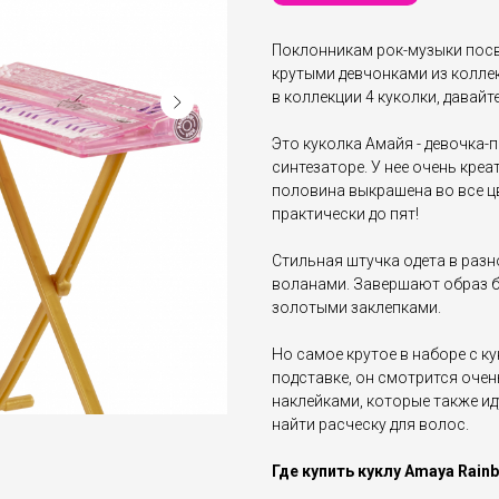
Поклонникам рок-музыки посв
крутыми девчонками из коллекц
в коллекции 4 куколки, давайт
Это куколка Амайя - девочка-п
синтезаторе. У нее очень кре
половина выкрашена во все ц
практически до пят!
Стильная штучка одета в раз
воланами. Завершают образ 
золотыми заклепками.
Но самое крутое в наборе с ку
подставке, он смотрится очен
наклейками, которые также ид
найти расческу для волос.
Где купить куклу Amaya Rainb