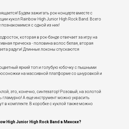
ящается! Будем зажигать рок-концерте вместе с
ии кукол Rainbow High Junior High Rock Band. Всего
е познакомимся с одной из них!
одросток, которая в рок-бэнде отвечает за игру на
ативная прическа - половина волос белая, вторая
вета радуги! Длинные локоны спускаются
ноцветный яркий топ и голубую юбочку с пышными
босоножки на массивной платформе со шнуровкой и
клой, это, конечно, синтезатор! Розовый, на золотой
ь гламурно! А еще инструмент можно украсить
ут в комплекте. В коробке с куклой также можно
ow High Junior High Rock Band в Минске?