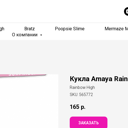
gh
gh
Bratz
Bratz
Poopsie Slime
Poopsie Slime
Mermaze M
Mermaze M
О компании
О компании
Кукла Amaya Rain
Rainbow High
SKU:
565772
165
р.
ЗАКАЗАТЬ