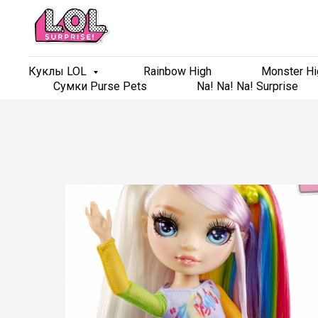
Куклы LOL
Куклы LOL
Rainbow High
Rainbow High
Monster Hi
Monster Hi
Сумки Purse Pets
Сумки Purse Pets
Na! Na! Na! Surprise
Na! Na! Na! Surprise