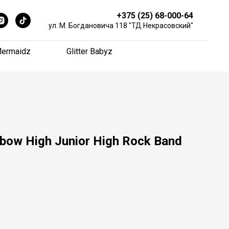
+375 (25) 68-000-64
+375 (25) 68-000-64
ул. М. Богдановича 118 "ТД Некрасовский"
ул. М. Богдановича 118 "ТД Некрасовский"
ermaidz
ermaidz
Glitter Babyz
Glitter Babyz
bow High Junior High Rock Band