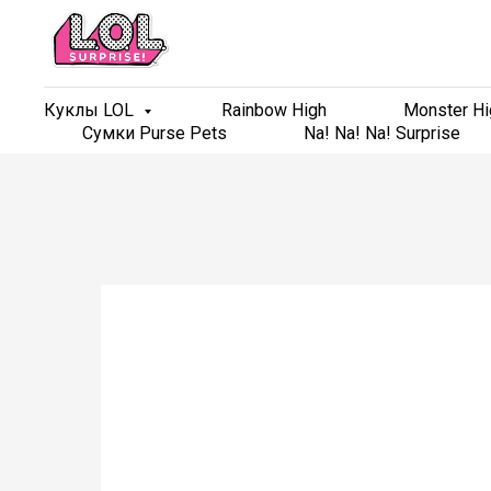
Куклы LOL
Куклы LOL
Rainbow High
Rainbow High
Monster Hi
Monster Hi
Сумки Purse Pets
Сумки Purse Pets
Na! Na! Na! Surprise
Na! Na! Na! Surprise