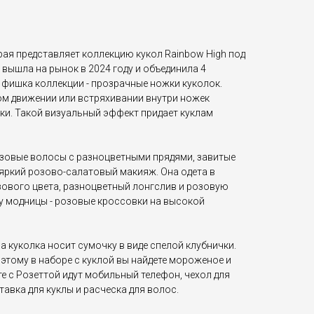
орая представляет коллекцию кукол Rainbow High под
а вышла на рынок в 2024 году и объединила 4
 фишка коллекции - прозрачные ножки куколок.
дом движении или встряхивании внутри ножек
ки. Такой визуальный эффект придает куклам
озовые волосы с разноцветными прядями, завитые
 яркий розово-салатовый макияж. Она одета в
ового цвета, разноцветный лонгслив и розовую
 у модницы - розовые кроссовки на высокой
а куколка носит сумочку в виде спелой клубнички.
этому в наборе с куклой вы найдете мороженое и
е с Розеттой идут мобильный телефон, чехол для
ставка для куклы и расческа для волос.