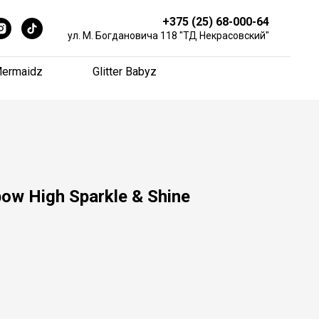
+375 (25) 68-000-64
+375 (25) 68-000-64
ул. М. Богдановича 118 "ТД Некрасовский"
ул. М. Богдановича 118 "ТД Некрасовский"
ermaidz
ermaidz
Glitter Babyz
Glitter Babyz
bow High Sparkle & Shine