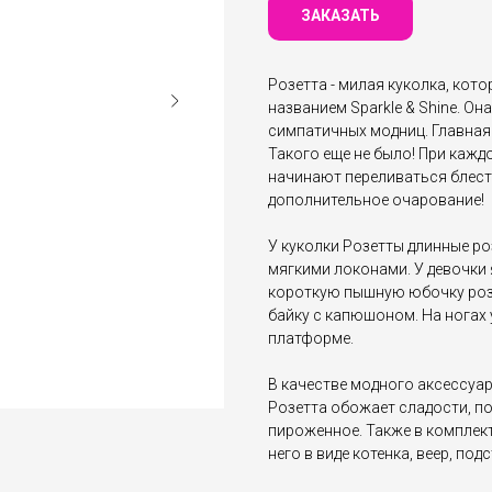
ЗАКАЗАТЬ
Розетта - милая куколка, кот
названием Sparkle & Shine. Он
симпатичных модниц. Главная
Такого еще не было! При каж
начинают переливаться блест
дополнительное очарование!
У куколки Розетты длинные р
мягкими локонами. У девочки
короткую пышную юбочку роз
байку с капюшоном. На ногах
платформе.
В качестве модного аксессуар
Розетта обожает сладости, по
пироженное. Также в комплект
него в виде котенка, веер, под