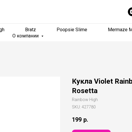
gh
gh
Bratz
Bratz
Poopsie Slime
Poopsie Slime
Mermaze M
Mermaze M
О компании
О компании
Кукла Violet Rain
Rosetta
Rainbow High
SKU:
427780
199
р.