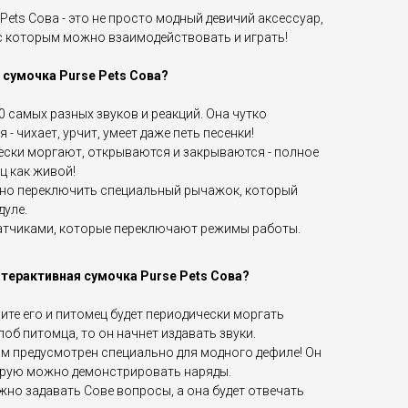
Pets Сова - это не просто модный девичий аксессуар,
с которым можно взаимодействовать и играть!
 сумочка Purse Pets Сова?
 самых разных звуков и реакций. Она чутко
- чихает, урчит, умеет даже петь песенки!
ески моргают, открываются и закрываются - полное
ц как живой!
жно переключить специальный рычажок, который
дуле.
атчиками, которые переключают режимы работы.
нтерактивная сумочка Purse Pets Сова?
ите его и питомец будет периодически моргать
лоб питомца, то он начнет издавать звуки.
им предусмотрен специально для модного дефиле! Он
орую можно демонстрировать наряды.
но задавать Сове вопросы, а она будет отвечать