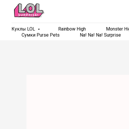
Куклы LOL
Куклы LOL
Rainbow High
Rainbow High
Monster Hi
Monster Hi
Сумки Purse Pets
Сумки Purse Pets
Na! Na! Na! Surprise
Na! Na! Na! Surprise