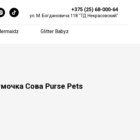
+375 (25) 68-000-64
+375 (25) 68-000-64
ул. М. Богдановича 118 "ТД Некрасовский"
ул. М. Богдановича 118 "ТД Некрасовский"
ermaidz
ermaidz
Glitter Babyz
Glitter Babyz
мочка Сова Purse Pets