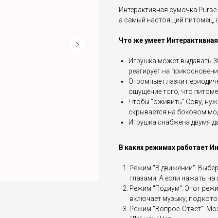
Интерактивная сумочка Purse 
а самый настоящий питомец, 
Что же умеет Интерактивная
Игрушка может выдавать 30
реагирует на прикосновения 
Огромные глазки периодич
ощущение того, что питоме
Чтобы "оживить" Сову, ну
скрывается на боковом мо
Игрушка снабжена двумя д
В каких режимах работает И
Режим "В движении". Выбер
глазами. А если нажать на 
Режим "Подиум". Этот реж
включает музыку, под кот
Режим "Вопрос-Ответ". Мож