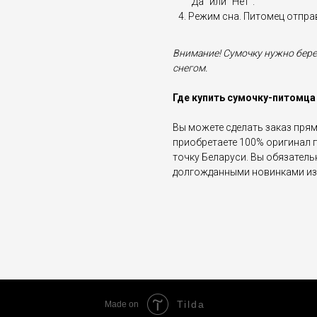
"Да" или "Нет".
Режим сна. Питомец отправ
Внимание! Сумочку нужно береч
снегом.
Где купить сумочку-питомца 
Вы можете сделать заказ прямо
приобретаете 100% оригинал 
точку Беларуси. Вы обязатель
долгожданными новинками из 
Tilda
Made on