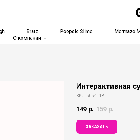
gh
gh
Bratz
Bratz
Poopsie Slime
Poopsie Slime
Mermaze M
Mermaze M
О компании
О компании
Интерактивная су
SKU:
6064118
149
р.
159
р.
ЗАКАЗАТЬ