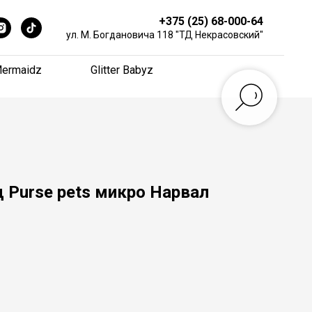
+375 (25) 68-000-64
+375 (25) 68-000-64
ул. М. Богдановича 118 "ТД Некрасовский"
ул. М. Богдановича 118 "ТД Некрасовский"
ermaidz
ermaidz
Glitter Babyz
Glitter Babyz
 Purse pets микро Нарвал