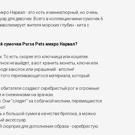
икро Нарвал - это хоть и миниатюрный, но очень
ар для девочек. Всего в коллекции мини-сумочек 6
волизирует жителя морских глубин - кита с
й сумочки Purse Pets микро Нарвал?
м. То есть скорее это ключница или кошелек.
ное не выйдет, а вот хранить монеты, ключи или
оде заколок или украшений - вполне!
стого переливающегося материала, который
 обитателя создают серебристый рог и огромные
 и снежинками на зрачках.
. Они "следят" за собачкой молнии, перемещаются
но!
 к большой сумке в качестве брелока, а можно
ый аксессуар.
й сюрприз для дополнения образа - серебристую