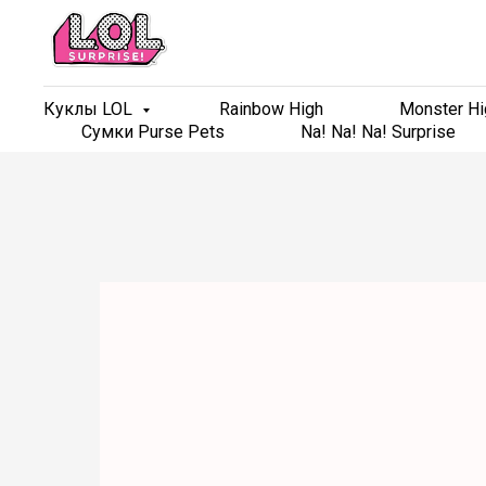
Куклы LOL
Куклы LOL
Rainbow High
Rainbow High
Monster Hi
Monster Hi
Сумки Purse Pets
Сумки Purse Pets
Na! Na! Na! Surprise
Na! Na! Na! Surprise