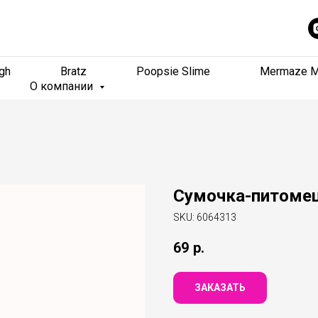
gh
gh
Bratz
Bratz
Poopsie Slime
Poopsie Slime
Mermaze M
Mermaze M
О компании
О компании
Сумочка-питомец
SKU:
6064313
69
р.
ЗАКАЗАТЬ