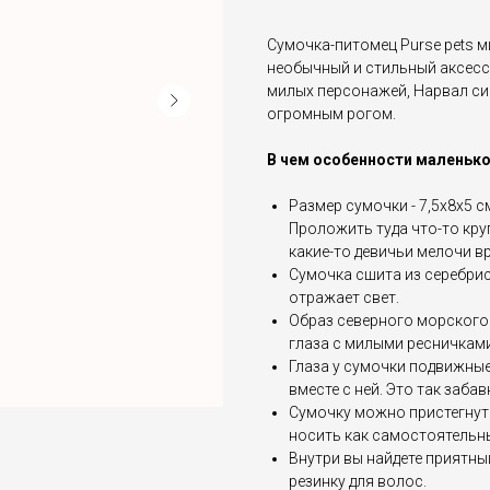
Сумочка-питомец Purse pets м
необычный и стильный аксессу
милых персонажей, Нарвал сим
огромным рогом.
В чем особенности маленько
Размер сумочки - 7,5х8х5 с
Проложить туда что-то круп
какие-то девичьи мелочи вр
Сумочка сшита из серебри
отражает свет.
Образ северного морского
глаза с милыми ресничками
Глаза у сумочки подвижные
вместе с ней. Это так забав
Сумочку можно пристегнуть
носить как самостоятельн
Внутри вы найдете приятны
резинку для волос.